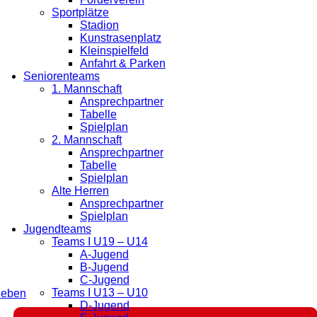
Sportplätze
Stadion
Kunstrasenplatz
Kleinspielfeld
Anfahrt & Parken
Seniorenteams
1. Mannschaft
Ansprechpartner
Tabelle
Spielplan
2. Mannschaft
Ansprechpartner
Tabelle
Spielplan
Alte Herren
Ansprechpartner
Spielplan
Jugendteams
Teams I U19 – U14
A-Jugend
B-Jugend
C-Jugend
Teams I U13 – U10
leben
D-Jugend