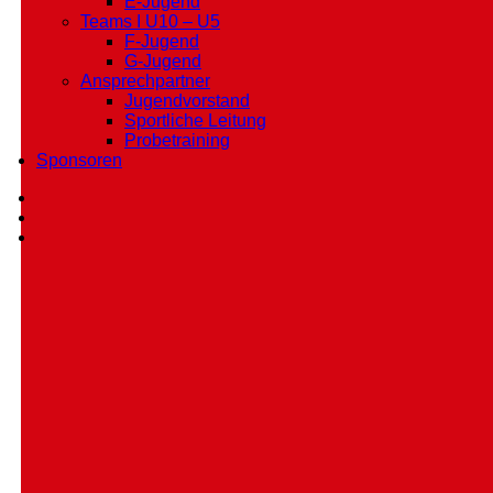
E-Jugend
Teams I U10 – U5
F-Jugend
SV
G-Jugend
Langendreer
Vereinsleben
04 Jugendnews
Ansprechpartner
04
Jugendvorstand
–
Sportliche Leitung
Unvergessliche
Probetraining
Abschlussfahrt
Sponsoren
nach
Lommel
facebook
instagram
whatsapp