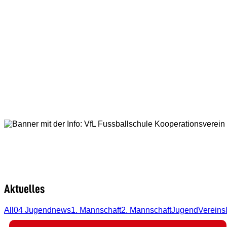
Aktuelles
All
04 Jugendnews
1. Mannschaft
2. Mannschaft
Jugend
Vereins