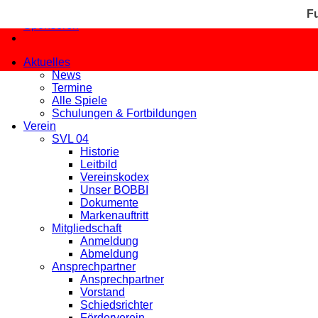
Probetraining
Sponsoren
facebook
instagram
whatsapp
Aktuelles
News
Termine
Alle Spiele
Schulungen & Fortbildungen
Verein
SVL 04
Historie
Leitbild
Vereinskodex
Unser BOBBI
Dokumente
Markenauftritt
Mitgliedschaft
Anmeldung
Abmeldung
Ansprechpartner
Ansprechpartner
Vorstand
Schiedsrichter
Förderverein