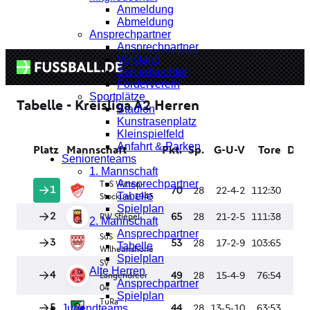
Anmeldung
Abmeldung
Ansprechpartner
Ansprechpartner
Vorstand
Schiedsrichter
Förderverein
Sportplätze
Stadion
Kunstrasenplatz
Kleinspielfeld
Anfahrt & Parken
Seniorenteams
1. Mannschaft
Ansprechpartner
Tabelle
Spielplan
2. Mannschaft
Ansprechpartner
Tabelle
Spielplan
Alte Herren
Ansprechpartner
Spielplan
Jugendteams