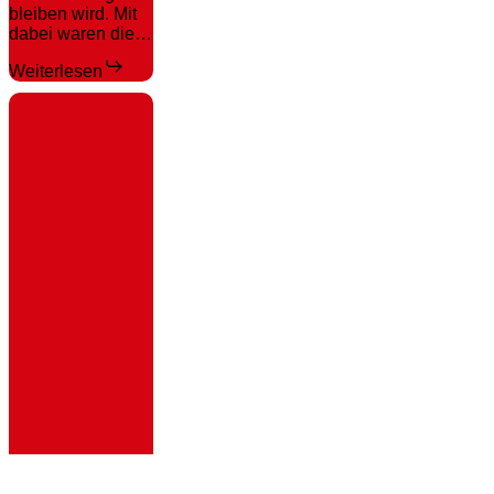
bleiben wird. Mit
dabei waren die…
Weiterlesen
VfL-
Fußballschule
kommt
erneut
nach
Langendreer