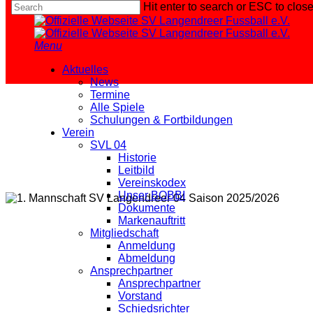
Hit enter to search or ESC to clos
Skip
Close
Vereinsleben
Vereinsleben
04 Jugendnews
04 Jugendnews
04 Jugendnews
Vereinsleben
to
Ansprechpartner
Tabelle
Nächsten
Search
main
Spiele
News
Menu
content
Aktuelles
News
Termine
Alle Spiele
Schulungen & Fortbildungen
Verein
SVL 04
Historie
Leitbild
Vereinskodex
Unser BOBBI
Dokumente
Markenauftritt
Mitgliedschaft
Anmeldung
Abmeldung
Ansprechpartner
Ansprechpartner
Vorstand
Schiedsrichter