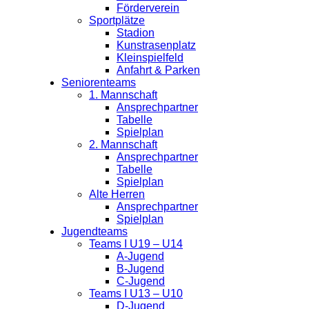
Förderverein
Sportplätze
Stadion
Kunstrasenplatz
Kleinspielfeld
Anfahrt & Parken
Trainer
Seniorenteams
1. Mannschaft
Dennis Knobel (ab. 1.7.2026)
Ansprechpartner
Tabelle
Spielplan
2. Mannschaft
Ansprechpartner
Tabelle
Spielplan
Alte Herren
Ansprechpartner
Spielplan
Jugendteams
Co-Trainer
Teams I U19 – U14
A-Jugend
Justin Golombeck
B-Jugend
C-Jugend
Teams I U13 – U10
D-Jugend