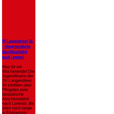
SV
SV Langendreer 04
Langendreer
– Unvergessliche
04
Abschlussfahrt
–
nach Lommel
Unvergessliche
Abschlussfahrt
Was für ein
nach
Wochenende! Die
Lommel
Jugendteams der
SV Langendreer
04 erlebten über
Pfingsten eine
fantastische
Abschlussfahrt
nach Lommel, die
allen noch lange
in Erinnerung