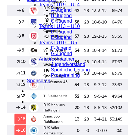
Teams I U19 – U14
A-Jugend
B-Jugend
C-Jugend
Teams I U13 – U10
D-Jugend
E-Jugend
Teams I U10 – U5
F-Jugend
G-Jugend
Ansprechpartner
Jugendvorstand
Sportliche Leitung
Probetraining
Sponsoren
facebook
instagram
whatsapp