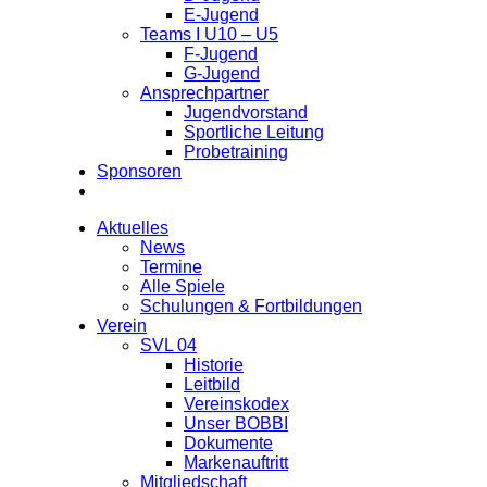
E-Jugend
Teams I U10 – U5
Dein Ansprechpartner
F-Jugend
G-Jugend
Ansprechpartner
Dennis Knobel
Jugendvorstand
Sportliche Leitung
Tel.
01515 461 5450
Probetraining
E-Mail:
senioren@svl1904.de
Sponsoren
facebook
instagram
whatsapp
Trainingszeiten
Dienstag & Donnerstag
Aktuelles
19:30 – 21:00 Uhr, Kunstrasen
News
Termine
Probetraining
Alle Spiele
Du bist talentiert und hast Lust auf ein
Schulungen & Fortbildungen
Probetraining? Dann klick
hier
für mehr Infos.
Verein
SVL 04
Historie
Leitbild
Vereinskodex
Unser BOBBI
Dokumente
Markenauftritt
Mitgliedschaft