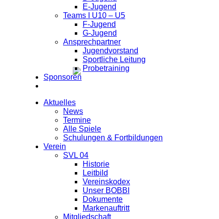
E-Jugend
Teams I U10 – U5
F-Jugend
G-Jugend
Ansprechpartner
Jugendvorstand
Sportliche Leitung
Probetraining
Sponsoren
facebook
instagram
whatsapp
Aktuelles
News
Termine
Alle Spiele
Schulungen & Fortbildungen
Verein
SVL 04
Historie
Leitbild
Vereinskodex
Unser BOBBI
Dokumente
Markenauftritt
Mitgliedschaft