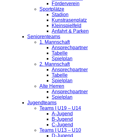
Förderverein
Sportplätze
G2
Stadion
Kunstrasenplatz
Kleinspielfeld
Jahrgang 2019
Anfahrt & Parken
Seniorenteams
1. Mannschaft
Ansprechpartner
Tabelle
Spielplan
2. Mannschaft
Ansprechpartner
Tabelle
Spielplan
G3
Alte Herren
Ansprechpartner
Spielplan
Jahrgang 2020
Jugendteams
Teams I U19 – U14
A-Jugend
B-Jugend
C-Jugend
Teams I U13 – U10
D-Jugend