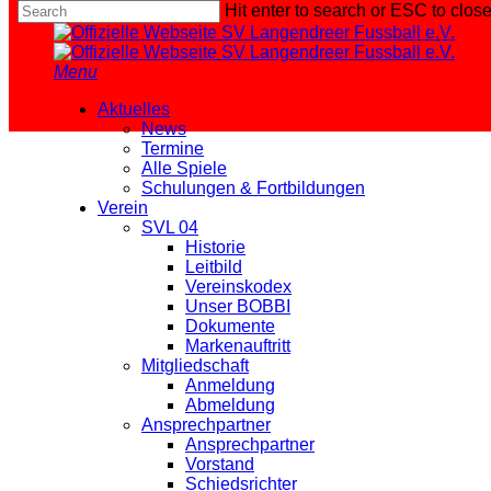
Hit enter to search or ESC to clos
Skip
Close
to
Search
main
Menu
content
G-Jugendteams
Aktuelles
News
Termine
Alle Spiele
Schulungen & Fortbildungen
Verein
SVL 04
Historie
Leitbild
G1
Vereinskodex
Unser BOBBI
Dokumente
Jahrgang 2019
Markenauftritt
Mitgliedschaft
Anmeldung
Abmeldung
Ansprechpartner
Ansprechpartner
Vorstand
Schiedsrichter